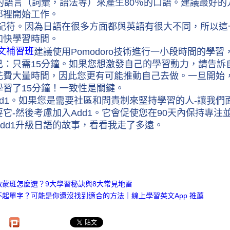
％的語言（詞彙，語法等）來產生80％的口語。
建議最好的
那裡開始工作。
助記符。因為日語在很多方面都與英語有很大不同，所以
加快學習時間。
文補習班
建議使用Pomodoro技術進行一小段時間的學
己：只需15分鐘。如果您想激發自己的學習動力，請告訴自
花費大量時間，因此您更有可能推動自己去做。一旦開始
學習了15分鐘！一致性是關鍵。
Add1。如果您是需要社區和問責制來堅持學習的人-讓我
要它-然後考慮加入Add1。它會促使您在90天內保持專
Add1升級日語的故事，看看我走了多遠。
：
啟蒙班怎麼選？9大學習秘訣與8大常見地雷
不起單字？可能是你還沒找到適合的方法｜線上學習英文App 推薦