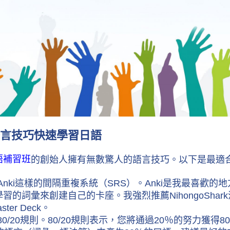
言技巧快速學習日語
語補習班
的創始人擁有無數驚人的語言技巧。以下是最適
Anki這樣的間隔重複系統（SRS）。Anki是我最喜
的詞彙來創建自己的卡座。我強烈推薦NihongoShark漢字甲板和
aster Deck。
80/20規則。80/20規則表示，您將通過20％的努力獲