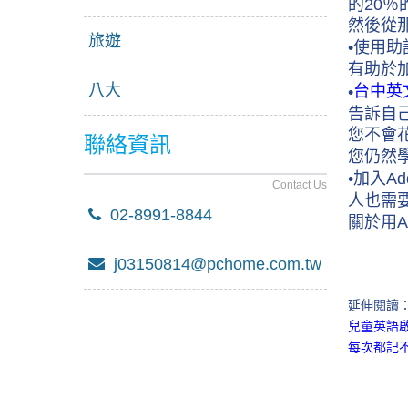
的20
然後從
旅遊
•使用
有助於
八大
台中英
•
告訴自
您不會
聯絡資訊
您仍然
•加入
Contact Us
人也需
02-8991-8844
關於用
j03150814@pchome.com.tw
延伸閱讀
兒童英語
每次都記