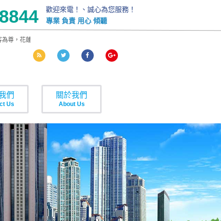
歡迎來電！、誠心為您服務！
-8844
專業 負責 用心 傾聽
為尊，花蓮租車價格提供商務租車、提供您花蓮包車自助花蓮旅遊最優質的花蓮租車
我們
關於我們
ct Us
About Us