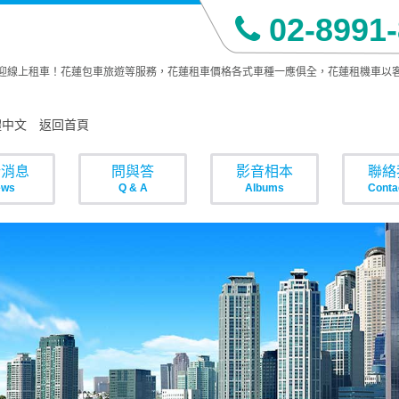
02-8991
迎線上租車！花蓮包車旅遊等服務，花蓮租車價格各式車種一應俱全，花蓮租機車以客
體中文
返回首頁
新消息
問與答
影音相本
聯絡
ews
Q & A
Albums
Conta