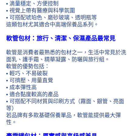
• 滴量穩定、方便控制
• 視覺上帶有醫療與科學氛圍
• 可搭配琥珀色、磨砂玻璃、透明瓶等
這類包材尤其適合中高端保養品系列。
軟管包材：旅行、清潔、保濕產品最常見
軟管是消費者最熟悉的包材之一，生活中常見於洗
面乳、護手霜、精華凝露、防曬與旅行組。
軟管的優勢包括：
• 輕巧、不易破裂
• 可擠壓、用量直覺
• 成本彈性高
• 適合黏度較高的產品
• 可搭配不同材質與印刷方式（霧面、銀管、亮面
等）
若品牌有多款基礎保養單品，軟管能提供最大彈
性。