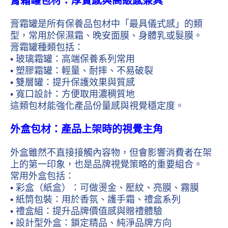
膏霜罐包材：厚實感與高級感兼具
膏霜罐是所有保養品包材中「最具儀式感」的類
型，常用於保濕霜、晚安面膜、身體乳或髮膜。
膏霜罐種類包括：
• 玻璃霜罐：高端保養系列常用
• 塑膠霜罐：輕量、耐摔、不易破裂
• 雙層罐：提升保護效果與質感
• 寬口設計：方便取用濃稠質地
這類包材能強化產品份量感與視覺穩定度。
外盒包材：產品上架時的視覺主角
外盒雖然不直接接觸內容物，但會影響消費者在架
上的第一印象，也是品牌視覺策略的重要組合。
常用外盒包括：
• 彩盒（紙盒）：可做燙金、壓紋、亮膜、霧膜
• 紙筒包裝：用於香氛、護手霜、禮盒系列
• 禮盒組：提升品牌價值感與贈禮體驗
• 設計型外盒：鎖定精品、純淨品牌方向